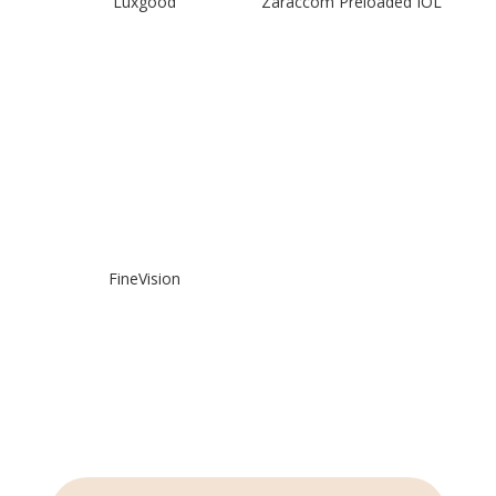
Luxgood
Zaraccom Preloaded IOL
FineVision