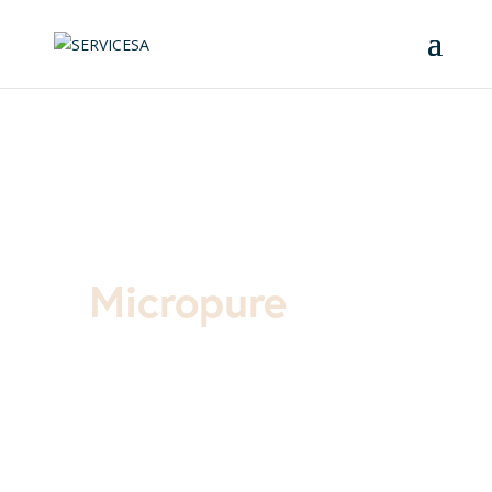
Inicio
/
Productos
/
Oftalmología
/
Insumos
/ Micropure
Micropure
LIO hidrofóbica libre de
glistering