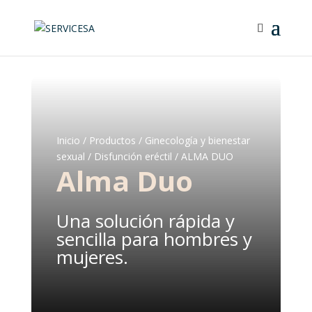
Inicio
/
Productos
/
Ginecología y bienestar
sexual
/
Disfunción eréctil
/ ALMA DUO
Alma Duo
Una solución rápida y
sencilla para hombres y
mujeres.