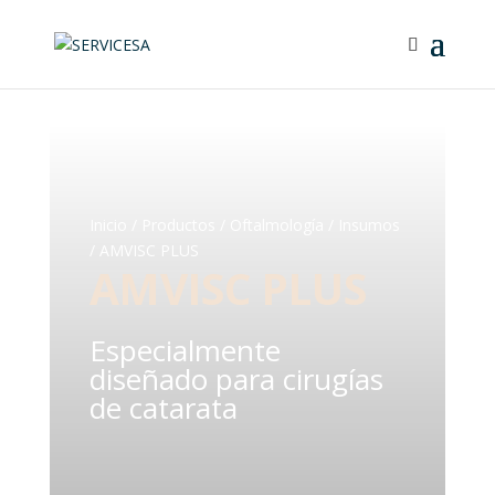
Inicio
/
Productos
/
Oftalmología
/
Insumos
/ AMVISC PLUS
AMVISC PLUS
Especialmente
diseñado para cirugías
de catarata