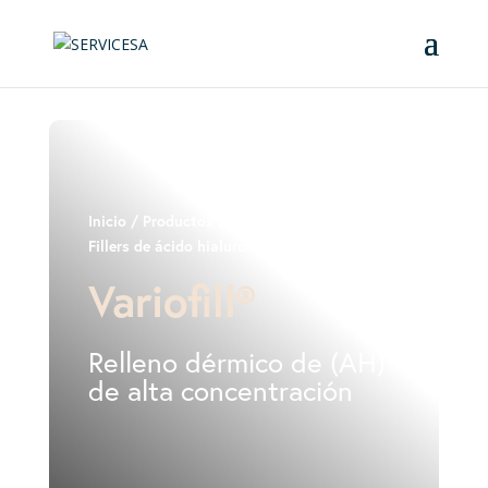
Inicio
/
Productos
/
Medicina Estética
/
Fillers de ácido hialurónico
/ Variofill
Variofill®
Relleno dérmico de (AH)
de alta concentración