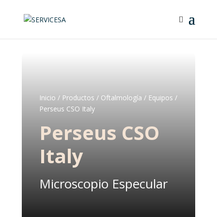
Inicio
/
Productos
/
Oftalmología
/
Equipos
/
Perseus CSO Italy
Perseus CSO
Italy
Microscopio Especular