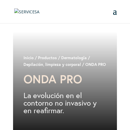
Inicio
/
Productos
/
Dermatología
/
Depilación, limpieza y corporal
/ ONDA PRO
ONDA PRO
La evolución en el
contorno no invasivo y
en reafirmar.