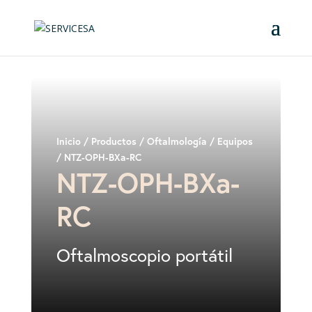
Inicio
/
Productos
/
Oftalmología
/
Equipos
/ NTZ-OPH-BXa-RC
NTZ-OPH-BXa-
RC
Oftalmoscopio portátil