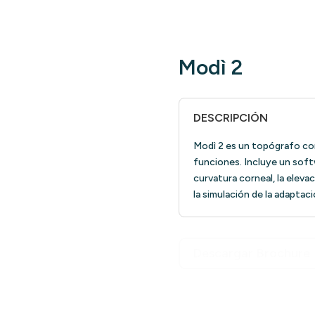
Modì 2
DESCRIPCIÓN
Modì 2 es un topógrafo cor
funciones. Incluye un softw
curvatura corneal, la eleva
la simulación de la adaptac
Descargar Brochure