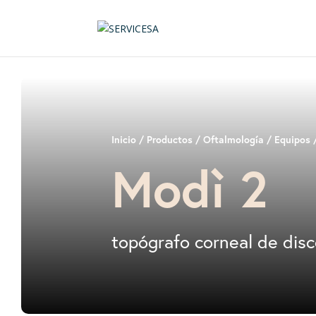
Inicio
/
Productos
/
Oftalmología
/
Equipos
/
Modì 2
topógrafo corneal de disc