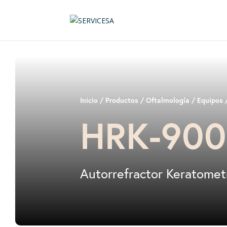
Inicio
/
Productos
/
Oftalmología
/
Equipos
HRK-90
Autorrefractor Keratomet