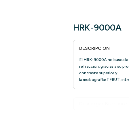
HRK-9000A
DESCRIPCIÓN
El HRK-9000A no busca la c
refracción, gracias a su pr
contraste superior y
la meibografía/TFBUT, intr
Descargar Brochure