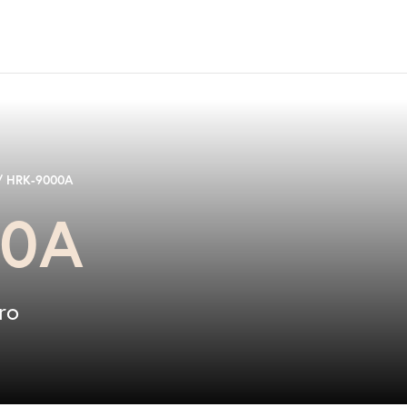
/ HRK-9000A
00A
ro