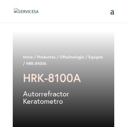
Inicio
/
Productos
/
Oftalmología
/
Equipos
/ HRK-8100A
HRK-8100A
Autorrefractor
Keratometro