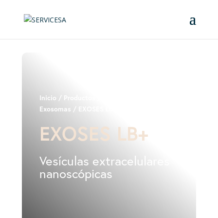
Inicio
/
Productos
/
Medicina Estética
/
Exosomas
/ EXOSES LB+
EXOSES LB+
Vesículas extracelulares
nanoscópicas