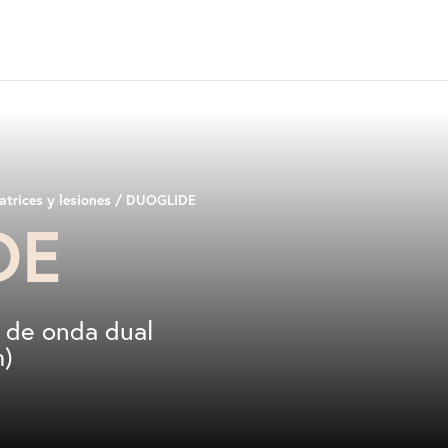
atrices y lesiones
/ DUOGLIDE
DE
d de onda dual
m)