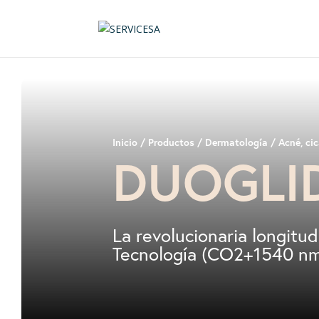
Inicio
/
Productos
/
Dermatología
/
Acné, cic
DUOGLI
La revolucionaria longitu
Tecnología (CO2+1540 n