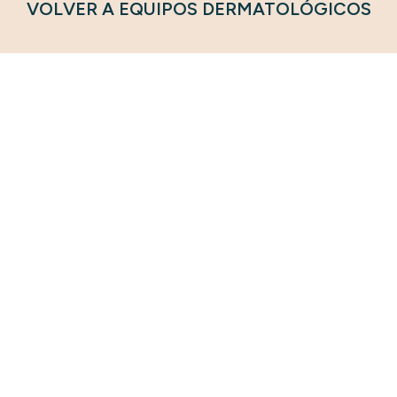
VOLVER A EQUIPOS DERMATOLÓGICOS
táctanos
Guayaquil
Parque Empresarial Colón, Edifi
 96-760-3089