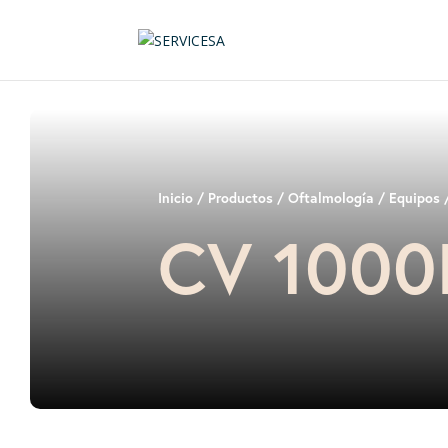
Inicio
/
Productos
/
Oftalmología
/
Equipos
/
CV 1000