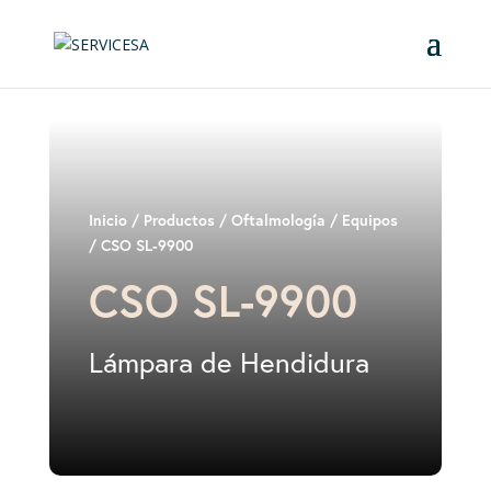
Inicio
/
Productos
/
Oftalmología
/
Equipos
/ CSO SL-9900
CSO SL-9900
Lámpara de Hendidura