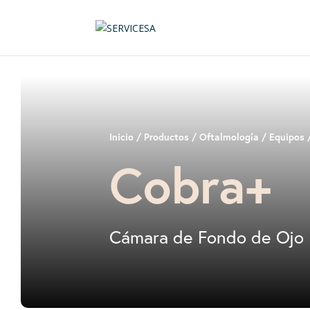
Inicio
/
Productos
/
Oftalmología
/
Equipos
/
Cobra+
Cámara de Fondo de Ojo