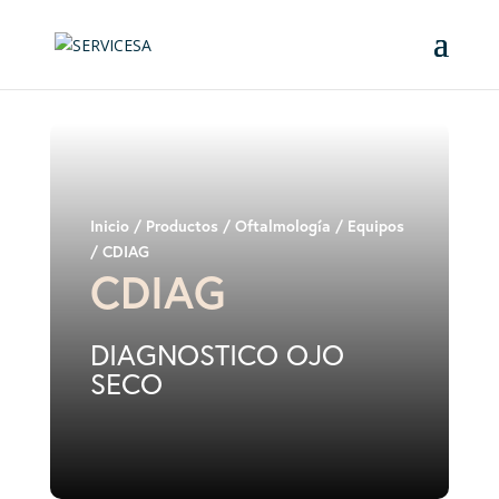
Inicio
/
Productos
/
Oftalmología
/
Equipos
/ CDIAG
CDIAG
DIAGNOSTICO OJO
SECO