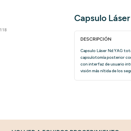
Capsulo Láse
1118
DESCRIPCIÓN
Capsulo Láser Nd:YAG tota
capsulotomía posterior con 
con interfaz de usuario intu
visión más nítida de los se