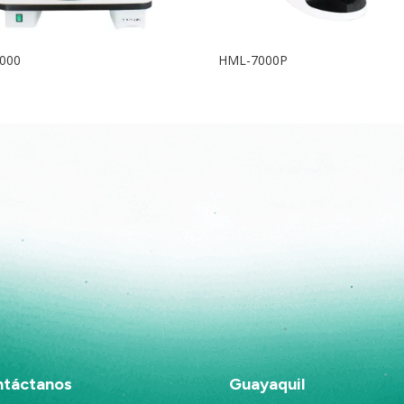
7000
HML-7000P
táctanos
Guayaquil